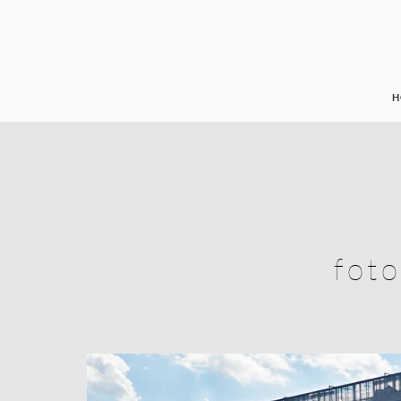
H
foto