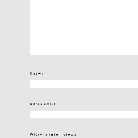
Nazwa
*
Adres email
*
Witryna internetowa