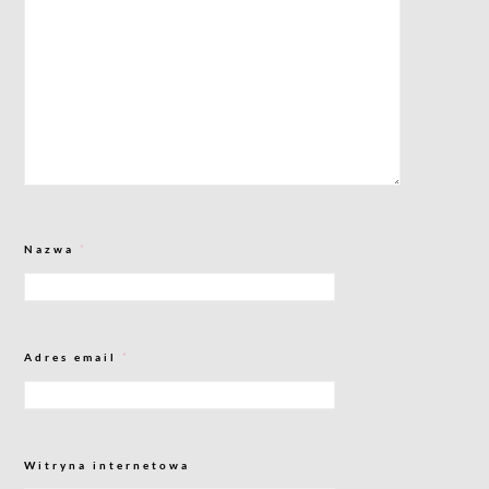
Nazwa
*
Adres email
*
Witryna internetowa