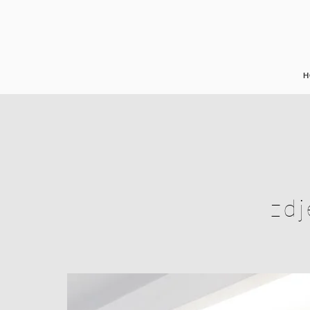
H
zdj