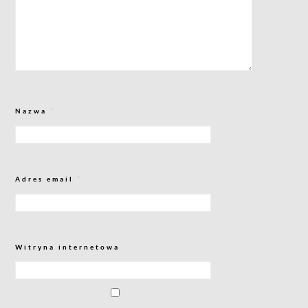
Nazwa
*
Adres email
*
Witryna internetowa