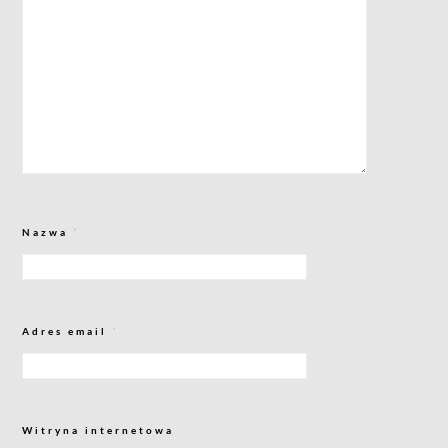
Nazwa
*
Adres email
*
Witryna internetowa