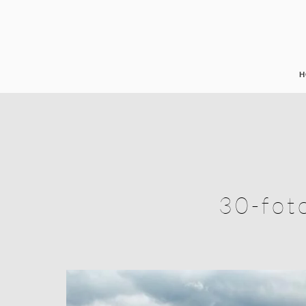
H
30-fot